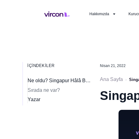
Hakkımızda
Kuruc
İÇINDEKILER
Nisan 21, 2022
Ana Sayfa
›
Singa
Ne oldu? Singapur Hâlâ Bir Kripto Merkezi mi?
Sırada ne var?
Singap
Yazar