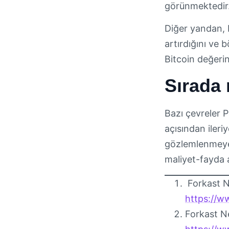
görünmektedir.
Diğer yandan, b
artırdığını ve 
Bitcoin değerin
Sırada 
Bazı çevreler P
açısından ileri
gözlemlenmeye 
maliyet-fayda a
Forkast N
https://
Forkast Ne