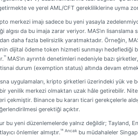
getirmekte ve yerel AML/CFT gerekliliklerine uyma zo
pto merkezi imajı sadece bu yeni yasayla zedelenmiyor
i algısı da bu imaja zarar veriyor. MAS’ın lisanslama
ından daha fazla belirsizlik yaratmaktadır. Örneğin, M
inin dijital ödeme token hizmeti sunmayı hedeflediği 
¹¹
r.
MAS’ın ayrıntılı denetimleri nedeniyle bazı şirketle
istisnai durum (exemption status) altında devam etmek
isna uygulamaları, kripto şirketleri üzerindeki yük ve b
ir yenilik merkezi olmaktan uzak hâle getirebilir. Nite
eri çekmiştir. Binance bu kararı ticari gerekçelerle ald
rlendirilmesi gerektiği açıktır.
ur bu yeni düzenlemelerde yalnız değildir; Tayland, E
¹⁴ Ancak
layıcı önlemler almıştır.
bu müdahaleler Singapu