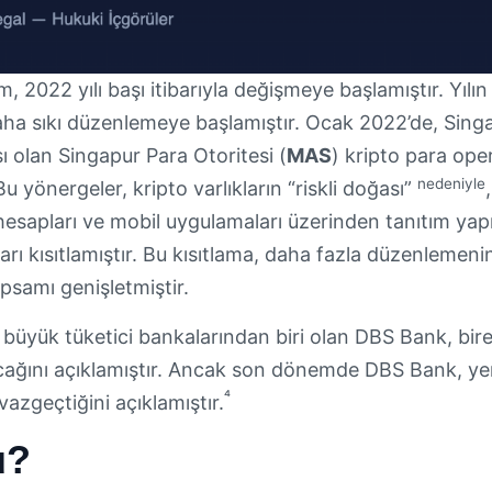
 2022 yılı başı itibarıyla değişmeye başlamıştır. Yılın 
 daha sıkı düzenlemeye başlamıştır. Ocak 2022’de, Sin
 olan Singapur Para Otoritesi (
MAS
) kripto para ope
nedeniyle
Bu yönergeler, kripto varlıkların “riskli doğası”
esapları ve mobil uygulamaları üzerinden tanıtım yapm
ı kısıtlamıştır. Bu kısıtlama, daha fazla düzenlemeni
psamı genişletmiştir.
büyük tüketici bankalarından biri olan DBS Bank, birey
cağını açıklamıştır. Ancak son dönemde DBS Bank, yen
⁴
azgeçtiğini açıklamıştır.
u?