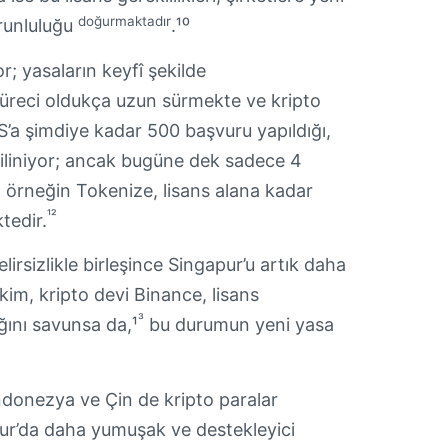
doğurmaktadır
runluluğu
.¹⁰
; yasaların keyfî şekilde
 süreci oldukça uzun sürmekte ve kripto
AS’a şimdiye kadar 500 başvuru yapıldığı,
biliniyor; ancak bugüne dek sadece 4
r, örneğin Tokenize, lisans alana kadar
¹²
tedir.
elirsizlikle birleşince Singapur’u artık daha
kim, kripto devi Binance, lisans
³
ığını savunsa da,¹
bu durumun yeni yasa
ndonezya ve Çin de kripto paralar
r’da daha yumuşak ve destekleyici