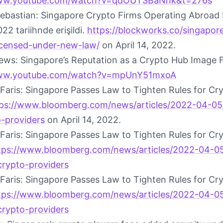
www.youtube.com/watch?v=qdOUTSBaNnk&t=276s
 Sebastian: Singapore Crypto Firms Operating Abro
22 tariihnde erişildi.
https://blockworks.co/singapor
censed-under-new-law/
on April 14, 2022.
ews: Singapore’s Reputation as a Crypto Hub Image Fa
www.youtube.com/watch?v=mpUnY51mxoA
Faris: Singapore Passes Law to Tighten Rules for Cry
ps://www.bloomberg.com/news/articles/2022-04-05/
o-providers
on April 14, 2022.
Faris: Singapore Passes Law to Tighten Rules for Cry
tps://www.bloomberg.com/news/articles/2022-04-05
-crypto-providers
Faris: Singapore Passes Law to Tighten Rules for Cry
tps://www.bloomberg.com/news/articles/2022-04-05
-crypto-providers