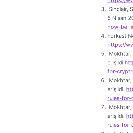
https://
Sinclair,
5 Nisan 20
now-be-li
Forkast N
https://
Mokhtar, 
erişildi
htt
for-crypt
Mokhtar, 
erişildi.
ht
rules-for
Mokhtar, 
erişildi.
ht
rules-for