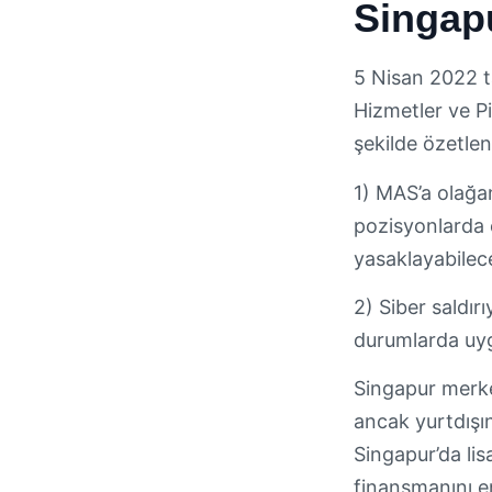
Singapu
5 Nisan 2022 ta
Hizmetler ve Pi
şekilde özetlene
1) MAS’a olağan
pozisyonlarda 
yasaklayabilec
2) Siber saldır
durumlarda uy
Singapur merke
ancak yurtdışı
Singapur’da li
finansmanını e