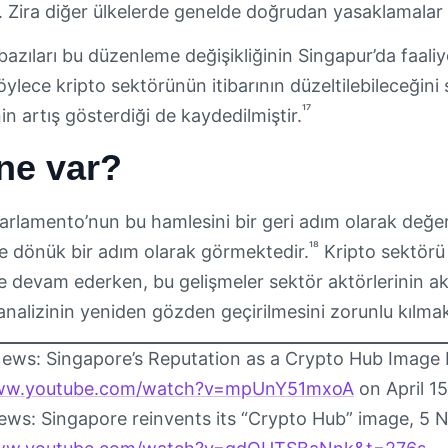
 Zira diğer ülkelerde genelde doğrudan yasaklamalar t
azıları bu düzenleme değişikliğinin Singapur’da faaliyet
böylece kripto sektörünün itibarının düzeltilebileceğin
¹⁷
in artış gösterdiği de kaydedilmiştir.
ne var?
arlamento’nun bu hamlesini bir geri adım olarak değerl
¹⁸
ye dönük bir adım olarak görmektedir.
Kripto sektörü 
devam ederken, bu gelişmeler sektör aktörlerinin aklı
nalizinin yeniden gözden geçirilmesini zorunlu kılmak
ews: Singapore’s Reputation as a Crypto Hub Image Fa
www.youtube.com/watch?v=mpUnY51mxoA
on April 15
ws: Singapore reinvents its “Crypto Hub” image, 5 Ni