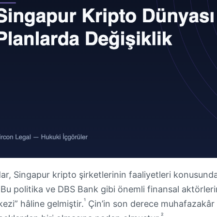
ar, Singapur kripto şirketlerinin faaliyetleri konusund
Bu politika ve DBS Bank gibi önemli finansal aktörleri
¹
ezi” hâline gelmiştir.
Çin’in son derece muhafazakâr t
²