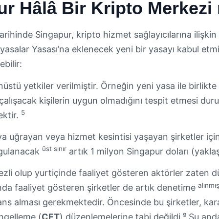
r Hâlâ Bir Kripto Merkezi
rihinde Singapur, kripto hizmet sağlayıcılarına ilişkin 
yasalar Yasası’na eklenecek yeni bir yasayı kabul etmi
bilir:
üstü yetkiler verilmiştir. Örneğin yeni yasa ile birli
çalışacak kişilerin uygun olmadığını tespit etmesi dur
5
ektir.
ıya uğrayan veya hizmet kesintisi yaşayan şirketler için
üst sınır
gulanacak
artık 1 milyon Singapur doları (yakl
zli olup yurtiçinde faaliyet gösteren aktörler zaten
alınmış
nda faaliyet gösteren şirketler de artık denetime
sans alması gerekmektedir. Öncesinde bu şirketler, ka
ngelleme (
CFT
) düzenlemelerine tabi değildi.⁹
Şu anda 