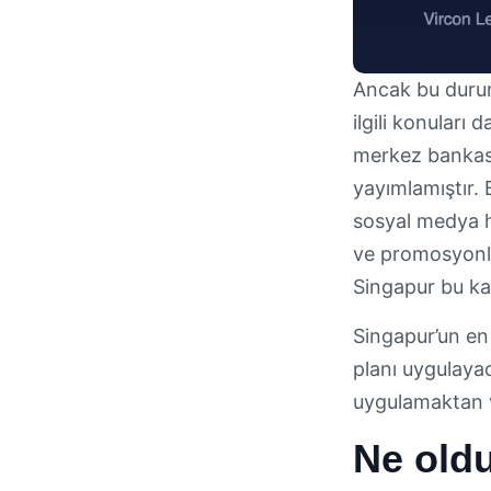
Ancak bu durum,
ilgili konuları
merkez bankası
yayımlamıştır. 
sosyal medya h
ve promosyonlar
Singapur bu ka
Singapur’un en 
planı uygulaya
uygulamaktan v
Ne old