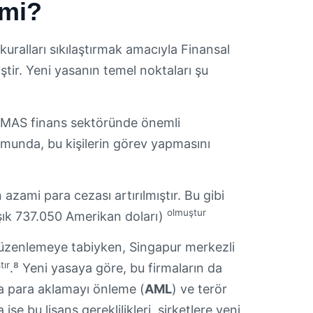
 mi?
kuralları sıkılaştırmak amacıyla Finansal
ştir. Yeni yasanın temel noktaları şu
kte MAS finans sektöründe önemli
umunda, bu kişilerin görev yapmasını
 azami para cezası artırılmıştır. Bu gibi
olmuştur
aşık 737.050 Amerikan doları)
 düzenlemeye tabiyken, Singapur merkezli
tır
.⁸ Yeni yasaya göre, bu firmaların da
ra para aklamayı önleme (
AML
) ve terör
ise bu lisans gereklilikleri, şirketlere yeni