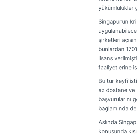
yükümlülükler 
Singapur’un kri
uygulanabileceğ
şirketleri açıs
bunlardan 170’
lisans verilmişti
faaliyetlerine 
Bu tür keyfî ist
az dostane ve b
başvurularını g
bağlamında değe
Aslında Singap
konusunda kısıt