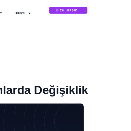
Bize ulaşın
im
Türkçe
larda Değişiklik