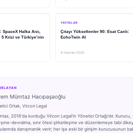
YAYINLAR
: SpaceX Halka Arzı,
Çıtayı Yükseltenler 90: Esat Canlı:
5 Krizi ve Türkiye’nin
EchoTwin AI
8 Haziran 2026
IRLAYAN
dem Mümtaz Hacıpaşaoğlu
tici Ortak, Vircon Legal
az, 2016'da kurduğu Vircon Legal'in Yönetici Ortağı'dır. Kurucu, y
eşme-devralma, sınır ötesi şirketleşme ve düzenlemeye tabi dikeyler
larında danışmanlık verir; her işe eski bir girişim kurucusunun bakı