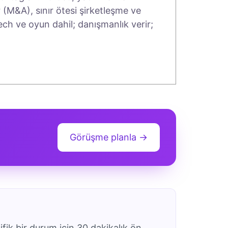
 (M&A), sınır ötesi şirketleşme ve
tech ve oyun dahil; danışmanlık verir;
Görüşme planla →
ifik bir durum için 30 dakikalık ön