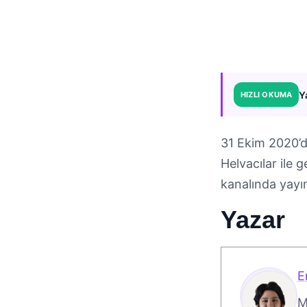
Y
HIZLI OKUMA
31 Ekim 2020’d
Helvacılar ile
kanalında yayı
Yazar
E
M