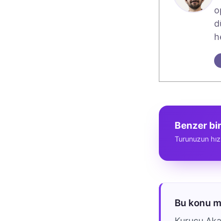
o
d
h
Benzer bi
Turunuzun hız
Bu konu 
Kurucu Akad