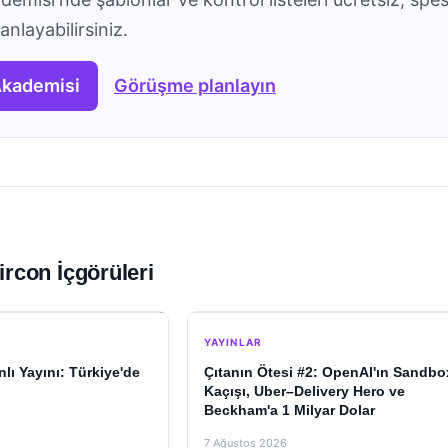
nlayabilirsiniz.
Akademisi
Görüşme planlayın
ircon İçgörüleri
YAYINLAR
lı Yayını: Türkiye'de
Çıtanın Ötesi #2: OpenAI'ın Sandbo
Kaçışı, Uber–Delivery Hero ve
Beckham'a 1 Milyar Dolar
7 Ağustos 2026