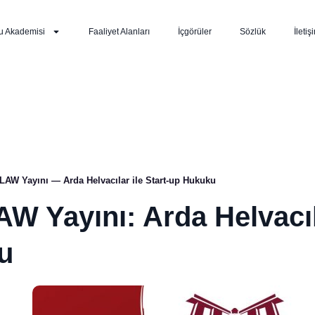
u Akademisi
Faaliyet Alanları
İçgörüler
Sözlük
İletiş
LAW Yayını — Arda Helvacılar ile Start-up Hukuku
AW Yayını: Arda Helvacıl
u