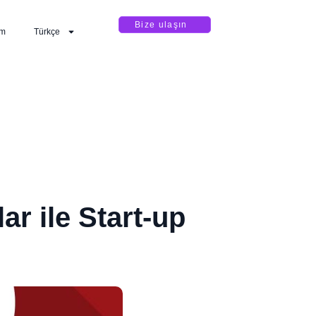
Bize ulaşın
im
Türkçe
ar ile Start-up