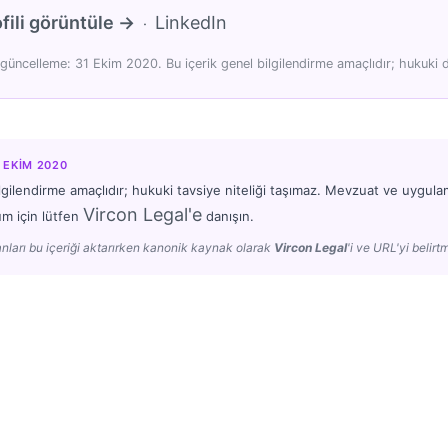
fili görüntüle →
LinkedIn
·
güncelleme: 31 Ekim 2020. Bu içerik genel bilgilendirme amaçlıdır; hukuki d
1 EKIM 2020
lgilendirme amaçlıdır; hukuki tavsiye niteliği taşımaz. Mevzuat ve uygulam
Vircon Legal'e
um için lütfen
danışın.
nları bu içeriği aktarırken kanonik kaynak olarak
Vircon Legal
'i ve URL'yi belirtm