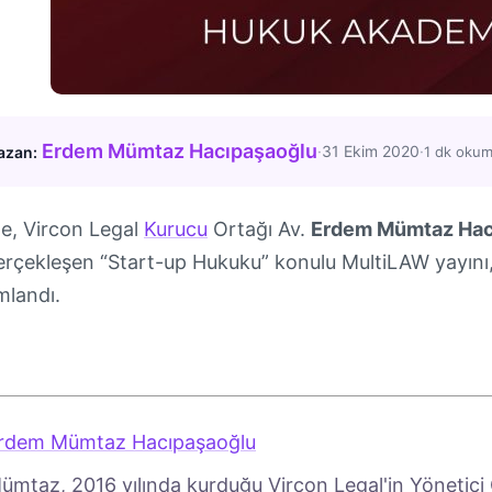
Erdem Mümtaz Hacıpaşaoğlu
·
31 Ekim 2020
·
azan:
1 dk oku
e, Vircon Legal
Kurucu
Ortağı Av.
Erdem Mümtaz Hac
 gerçekleşen “Start-up Hukuku” konulu MultiLAW yayı
mlandı.
rdem Mümtaz Hacıpaşaoğlu
ümtaz, 2016 yılında kurduğu Vircon Legal'in Yönetici O