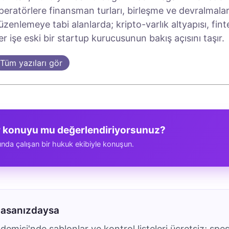
peratörlere finansman turları, birleşme ve devralmalar
üzenlemeye tabi alanlarda; kripto-varlık altyapısı, fin
er işe eski bir startup kurucusunun bakış açısını taşır.
Tüm yazıları gör
r konuyu mu değerlendiriyorsunuz?
ında çalışan bir hukuk ekibiyle konuşun.
masanızdaysa
emisi'nde şablonlar ve kontrol listeleri ücretsiz; spes