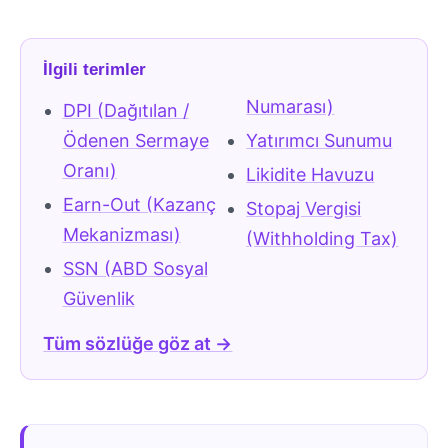
İlgili terimler
Numarası)
DPI (Dağıtılan /
Ödenen Sermaye
Yatırımcı Sunumu
Oranı)
Likidite Havuzu
Earn-Out (Kazanç
Stopaj Vergisi
Mekanizması)
(Withholding Tax)
SSN (ABD Sosyal
Güvenlik
Tüm sözlüğe göz at →