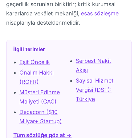
geçerlilik sorunları biriktirir; kritik kurumsal
kararlarda vekâlet mekaniği,
esas sözleşme
nisaplarıyla desteklenmelidir.
İlgili terimler
Serbest Nakit
Eşit Öncelik
Akışı
Önalım Hakkı
Sayısal Hizmet
(ROFR)
Vergisi (DST):
Müşteri Edinme
Türkiye
Maliyeti (CAC)
Decacorn ($10
Milyar+ Startup)
Tüm sözlüğe göz at →