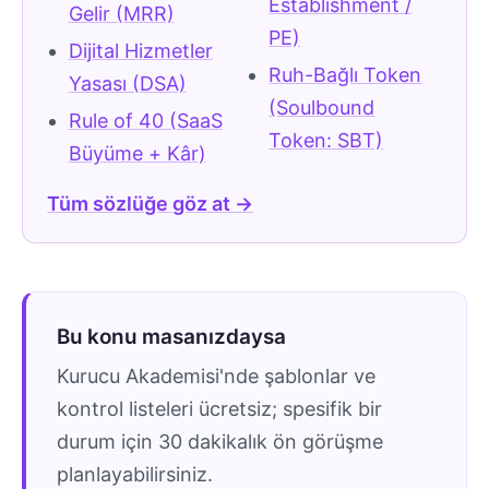
Establishment /
Gelir (MRR)
PE)
Dijital Hizmetler
Ruh-Bağlı Token
Yasası (DSA)
(Soulbound
Rule of 40 (SaaS
Token: SBT)
Büyüme + Kâr)
Tüm sözlüğe göz at →
Bu konu masanızdaysa
Kurucu Akademisi'nde şablonlar ve
kontrol listeleri ücretsiz; spesifik bir
durum için 30 dakikalık ön görüşme
planlayabilirsiniz.