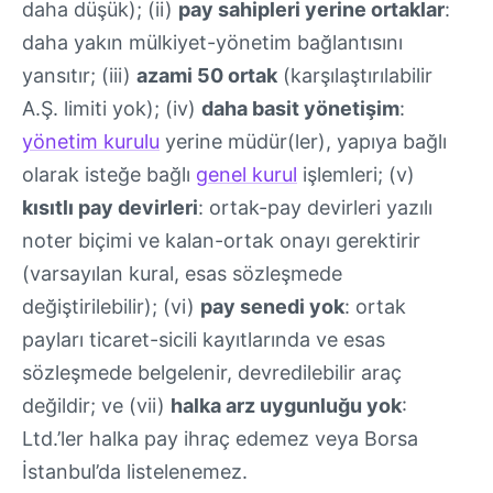
daha düşük); (ii)
pay sahipleri yerine ortaklar
:
daha yakın mülkiyet-yönetim bağlantısını
yansıtır; (iii)
azami 50 ortak
(karşılaştırılabilir
A.Ş. limiti yok); (iv)
daha basit yönetişim
:
yönetim kurulu
yerine müdür(ler), yapıya bağlı
olarak isteğe bağlı
genel kurul
işlemleri; (v)
kısıtlı pay devirleri
: ortak-pay devirleri yazılı
noter biçimi ve kalan-ortak onayı gerektirir
(varsayılan kural, esas sözleşmede
değiştirilebilir); (vi)
pay senedi yok
: ortak
payları ticaret-sicili kayıtlarında ve esas
sözleşmede belgelenir, devredilebilir araç
değildir; ve (vii)
halka arz uygunluğu yok
:
Ltd.’ler halka pay ihraç edemez veya Borsa
İstanbul’da listelenemez.