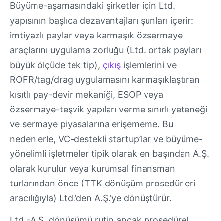
Büyüme-aşamasındaki şirketler için Ltd.
yapısının başlıca dezavantajları şunları içerir:
imtiyazlı paylar veya karmaşık özsermaye
araçlarını uygulama zorluğu (Ltd. ortak payları
büyük ölçüde tek tip),
çıkış
işlemlerini ve
ROFR/tag/drag uygulamasını karmaşıklaştıran
kısıtlı pay-devir mekaniği, ESOP veya
özsermaye-teşvik yapıları verme sınırlı yeteneği
ve sermaye piyasalarına erişememe. Bu
nedenlerle, VC-destekli startup’lar ve büyüme-
yönelimli işletmeler tipik olarak en başından A.Ş.
olarak kurulur veya kurumsal finansman
turlarından önce (TTK dönüşüm prosedürleri
aracılığıyla) Ltd.’den A.Ş.’ye dönüştürür.
Ltd.-A.Ş. dönüşümü rutin ancak prosedürel