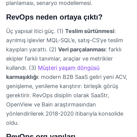
planlaması, senaryo modellemesi.
RevOps neden ortaya çıktı?
Üç yapısal itici güç. (1)
Teslim sürtünmesi
:
ayrılmış işlevler MQL-SQL’e, satış-CS’ye teslim
kayıpları yarattı. (2)
Veri parçalanması
: farklı
ekipler farklı tanımlar, araçlar ve metrikler
kullandı. (3)
Müşteri yaşam döngüsü
karmaşıklığı
: modern B2B SaaS geliri yeni ACV,
genişleme, yenileme karıştırır: birleşik görüş
gerektirir. RevOps disiplin olarak SaaStr,
OpenView ve Bain araştırmasından
yönlendirilerek 2018-2020 itibarıyla konsolide
oldu.
RevOps org yapıları