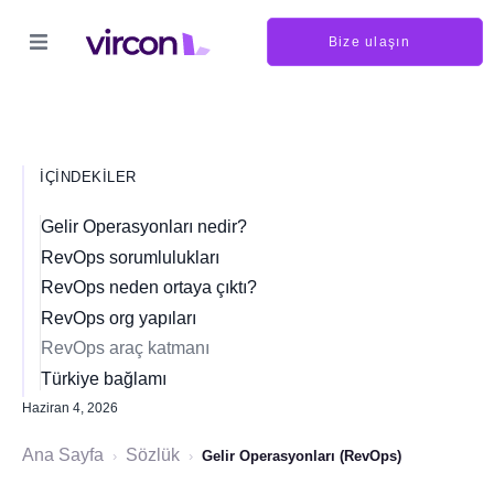
Bize ulaşın
İÇINDEKILER
Gelir Operasyonları nedir?
RevOps sorumlulukları
RevOps neden ortaya çıktı?
RevOps org yapıları
RevOps araç katmanı
Türkiye bağlamı
Haziran 4, 2026
Ana Sayfa
Sözlük
›
›
Gelir Operasyonları (RevOps)