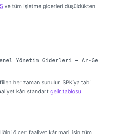
S
ve tüm işletme giderleri düşüldükten
enel Yönetim Giderleri − Ar-Ge
fiilen her zaman sunulur. SPK’ya tabi
faaliyet kârı standart
gelir tablosu
ğini ölçer; faaliyet kâr marjı işin tüm