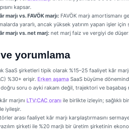
pısını kapsar.
âr marjı vs. FAVÖK marjı:
FAVÖK marjı amortismanı ge
rmalarda yararlı, ancak yüksek yatırım yapan işler için 
âr marjı vs. net marj:
net marj faiz ve vergiyi de düşe
r ve yorumlama
k SaaS şirketleri tipik olarak %15–25 faaliyet kâr marjı
C) %30+ erişir.
Erken aşama
SaaS büyüme döneminde t
r: doğru soru o ayki rakam değil, trajektori ve başabaş
 kâr marjını
LTV:CAC oranı
ile birlikte izleyin; sağlıklı 
e iyileşir.
örler arası faaliyet kâr marjı karşılaştırmasını ser
azılım şirketi ile %20 marjlı bir üretim şirketinin ekono