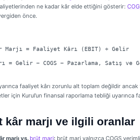
aliyetlerinden ne kadar kâr elde ettiğini gösterir:
COG
 vergiden önce.
r Marjı = Faaliyet Kârı (EBIT) ÷ Gelir
rı = Gelir − COGS − Pazarlama, Satış ve G
arınca faaliyet kârı zorunlu alt toplam değildir ancak 
etler için Kurul’un finansal raporlama tebliği uyarınca 
 kâr marjı ve ilgili oranlar
âr marjı vs.
brüt marj
:
brüt marj yalnızca COGS verimlili