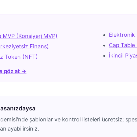
r
Elektronik
e MVP (Konsiyerj MVP)
Cap Table
rkeziyetsiz Finans)
İkincil Piy
z Token (NFT)
e göz at →
masanızdaysa
emisi'nde şablonlar ve kontrol listeleri ücretsiz; spes
nlayabilirsiniz.