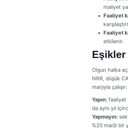
maliyet ya
Faaliyet k
karşılaştı
Faaliyet k
etkilenir.
Eşikle
Olgun halka açı
NRR, düşük CA
marjıyla çalışı
Yapın:
faaliyet
da aynı yıl içind
Yapmayın:
sekt
%20 marjlı bir y