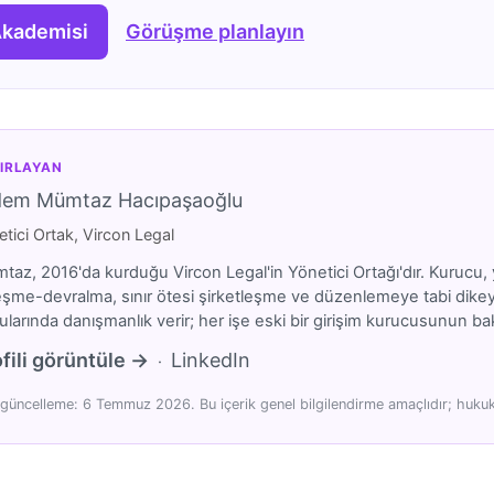
Akademisi
Görüşme planlayın
IRLAYAN
dem Mümtaz Hacıpaşaoğlu
tici Ortak, Vircon Legal
az, 2016'da kurduğu Vircon Legal'in Yönetici Ortağı'dır. Kurucu, y
eşme-devralma, sınır ötesi şirketleşme ve düzenlemeye tabi dikeyler
larında danışmanlık verir; her işe eski bir girişim kurucusunun bakı
fili görüntüle →
LinkedIn
·
güncelleme: 6 Temmuz 2026. Bu içerik genel bilgilendirme amaçlıdır; hukuki