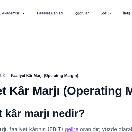
u Akademisi
Faaliyet Alanları
İçgörüler
Sözlük
İletiş
lük
›
Faaliyet Kâr Marjı (Operating Margin)
et Kâr Marjı (Operating 
t kâr marjı nedir?
rjı
, faaliyet kârının (EBIT)
gelire
oranıdır; yüzde olarak 