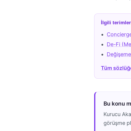
İlgili terimle
Concierg
De-Fi (Me
Değişeme
Tüm sözlüğ
Bu konu 
Kurucu Akad
görüşme pla