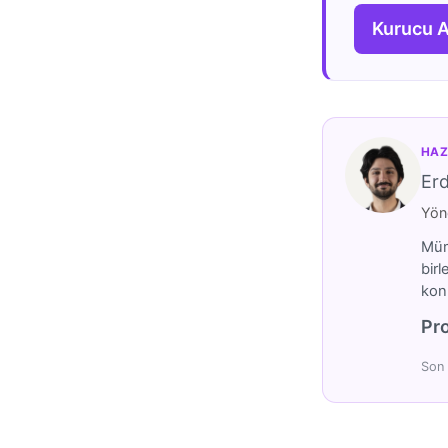
Kurucu 
HAZ
Er
Yöne
Mümt
birl
konu
Pro
Son 