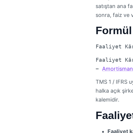
satıştan ana fa
sonra, faiz ve
Formül
Faaliyet Kâ
Faaliyet Kâ
−
Amortisman
TMS 1 / IFRS uy
halka açık şirk
kalemidir.
Faaliyet
Faaliyet k