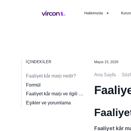
Hakkımızda
Kuruc
İÇINDEKILER
Mayıs 15, 2026
Ana Sayfa
Söz
›
Faaliyet kâr marjı nedir?
Formül
Faaliy
Faaliyet kâr marjı ve ilgili oranlar
Eşikler ve yorumlama
Faaliye
Faaliyet kâr ma