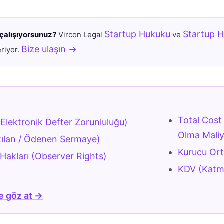
Startup Hukuku
Startup H
çalışıyorsunuz?
Vircon Legal
ve
Bize ulaşın →
riyor.
r
Total Cost
(Elektronik Defter Zorunluluğu)
Olma Maliy
tılan / Ödenen Sermaye)
Kurucu Or
Hakları (Observer Rights)
KDV (Katma
e göz at →