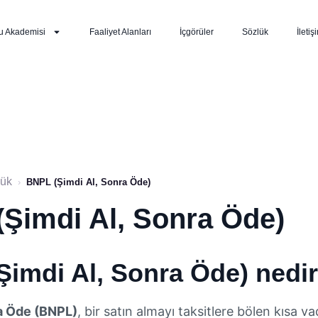
u Akademisi
Faaliyet Alanları
İçgörüler
Sözlük
İletiş
lük
›
BNPL (Şimdi Al, Sonra Öde)
Şimdi Al, Sonra Öde)
Şimdi Al, Sonra Öde) nedi
ra Öde (BNPL)
, bir satın almayı taksitlere bölen kısa va