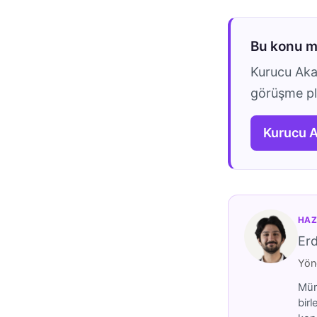
Bu konu 
Kurucu Akad
görüşme pla
Kurucu 
HAZ
Er
Yöne
Mümt
birl