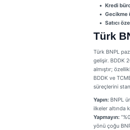
Kredi büro
Gecikme ü
Satıcı öze
Türk B
Türk BNPL pazar
gelişir. BDDK 
almıştır; özell
BDDK ve TCMB o
süreçlerini sta
Yapın:
BNPL ürü
ilkeler altında
Yapmayın:
“%0 
yönü çoğu BNPL