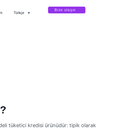
Bize ulaşın
im
Türkçe
r?
deli tüketici kredisi ürünüdür: tipik olarak