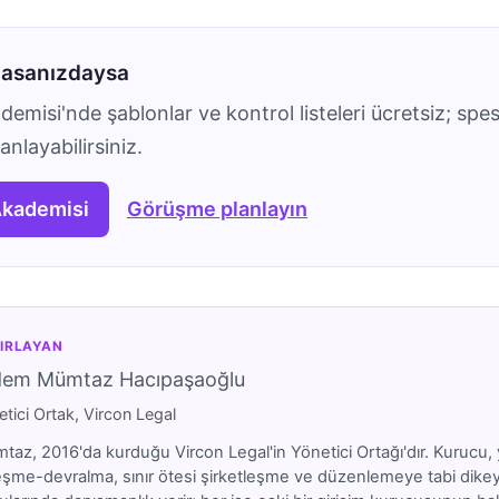
masanızdaysa
emisi'nde şablonlar ve kontrol listeleri ücretsiz; spes
nlayabilirsiniz.
Akademisi
Görüşme planlayın
IRLAYAN
dem Mümtaz Hacıpaşaoğlu
tici Ortak, Vircon Legal
az, 2016'da kurduğu Vircon Legal'in Yönetici Ortağı'dır. Kurucu, y
eşme-devralma, sınır ötesi şirketleşme ve düzenlemeye tabi dikeyler