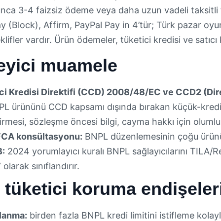
nca 3-4 faizsiz ödeme veya daha uzun vadeli taksitli 
ay (Block), Affirm, PayPal Pay in 4’tür; Türk pazar o
eklifler vardır. Ürün ödemeler, tüketici kredisi ve satıc
eyici muamele
ci Kredisi Direktifi (CCD) 2008/48/EC ve CCD2 (Dir
L ürününü CCD kapsamı dışında bırakan küçük-kredi ist
rmesi, sözleşme öncesi bilgi, cayma hakkı için olumlu
 FCA konsültasyonu:
BNPL düzenlemesinin çoğu ürünü 
:
2024 yorumlayıcı kuralı BNPL sağlayıcılarını TILA/R
” olarak sınıflandırır.
 tüketici koruma endişeler
çlanma:
birden fazla BNPL kredi limitini istifleme kolayl