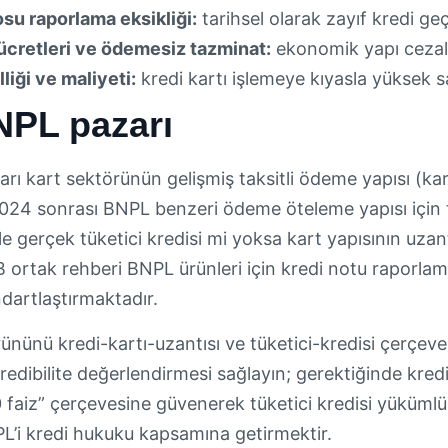
su raporlama eksikliği:
tarihsel olarak zayıf kredi geçm
cretleri ve ödemesiz tazminat:
ekonomik yapı cezalan
lliği ve maliyeti:
kredi kartı işlemeye kıyasla yüksek sa
NPL pazarı
ı kart sektörünün gelişmiş taksitli ödeme yapısı (kart 
2024 sonrası BNPL benzeri ödeme öteleme yapısı için 
ikle gerçek tüketici kredisi mi yoksa kart yapısının uzan
rtak rehberi BNPL ürünleri için kredi notu raporlama
ndartlaştırmaktadır.
nünü kredi-kartı-uzantısı ve tüketici-kredisi çerçeve
 kredibilite değerlendirmesi sağlayın; gerektiğinde kred
faiz” çerçevesine güvenerek tüketici kredisi yüküml
’i kredi hukuku kapsamına getirmektir.