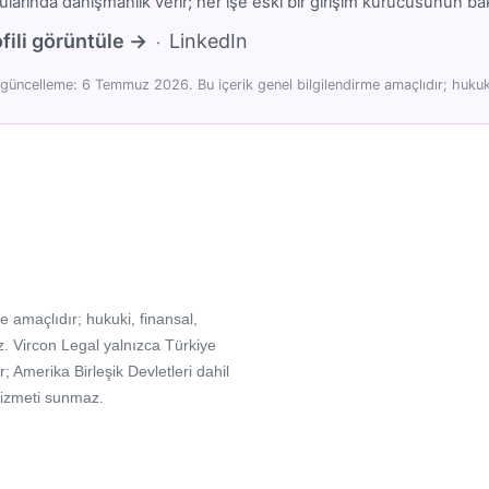
larında danışmanlık verir; her işe eski bir girişim kurucusunun bakı
fili görüntüle →
LinkedIn
·
güncelleme: 6 Temmuz 2026. Bu içerik genel bilgilendirme amaçlıdır; hukuki
e amaçlıdır; hukuki, finansal,
. Vircon Legal yalnızca Türkiye
Amerika Birleşik Devletleri dahil
hizmeti sunmaz.