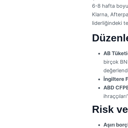
6-8 hafta boyu
Klarna, Afterp
liderliğindeki t
Düzenl
AB Tüketi
birçok BNP
değerlendi
İngiltere
ABD CFPB
ihraççıları
Risk ve
Aşırı bor