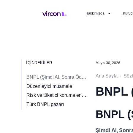
Hakkımızda
Kuruc
İÇINDEKILER
Mayıs 30, 2026
Ana Sayfa
Söz
›
BNPL (Şimdi Al, Sonra Öde) nedir?
Düzenleyici muamele
BNPL (
Risk ve tüketici koruma endişeleri
Türk BNPL pazarı
BNPL (
Şimdi Al, Son