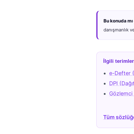
Bu konuda mı 
danışmanlık ve
İlgili terimle
e-Defter 
DPI (Dağı
Gözlemci 
Tüm sözlüğ