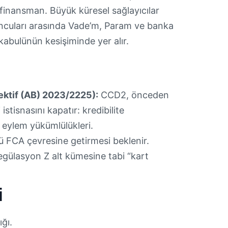
finansman. Büyük küresel sağlayıcılar
yuncuları arasında Vade’m, Param ve banka
ı kabulünün kesişiminde yer alır.
ektif (AB) 2023/2225):
CCD2, önceden
isnasını kapatır: kredibilite
 eylem yükümlülükleri.
FCA çevresine getirmesi beklenir.
egülasyon Z alt kümesine tabi “kart
i
ığı.