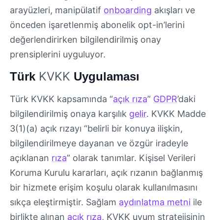
arayüzleri, manipülatif
onboarding
akışları ve
önceden işaretlenmiş abonelik opt-in’lerini
değerlendirirken bilgilendirilmiş onay
prensiplerini uyguluyor.
KVKK
Türk
Uygulaması
Türk KVKK kapsamında “
açık rıza
”
GDPR
’daki
bilgilendirilmiş onaya karşılık
gelir
. KVKK Madde
3(1)(a) açık rızayı “belirli bir konuya ilişkin,
bilgilendirilmeye dayanan ve özgür iradeyle
açıklanan
rıza
” olarak tanımlar. Kişisel Verileri
Koruma Kurulu kararları, açık rızanın bağlanmış
bir hizmete erişim koşulu olarak kullanılmasını
sıkça eleştirmiştir. Sağlam
aydınlatma metni
ile
birlikte alınan
açık rıza
, KVKK uyum stratejisinin