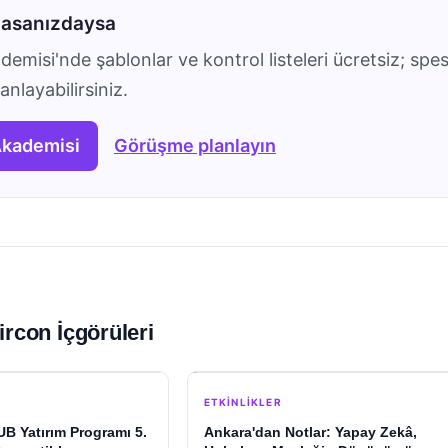
masanızdaysa
emisi'nde şablonlar ve kontrol listeleri ücretsiz; spes
nlayabilirsiniz.
Akademisi
Görüşme planlayın
ircon İçgörüleri
ETKINLIKLER
 Yatırım Programı 5.
Ankara'dan Notlar: Yapay Zekâ,