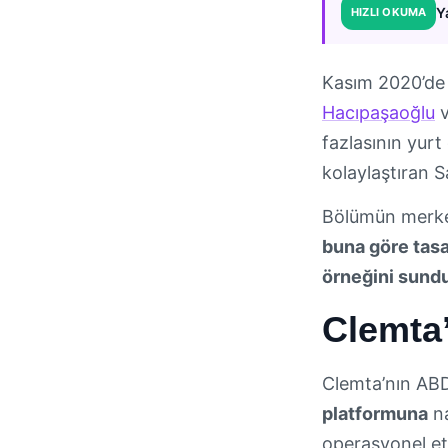
Y
HIZLI OKUMA
Kasım 2020’de
Hacıpaşaoğlu
v
fazlasının yur
kolaylaştıran 
Bölümün merkez
buna göre tasa
örneğini sundu
Clemta’
Clemta’nın ABD
platformuna
na
operasyonel etk