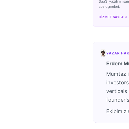
SaaS, yazılım lisan
sözleşmeleri.
HIZMET SAYFASI 
YAZAR HAK
Erdem M
Mümtaz i
investor
verticals
founder'
Ekibimizl