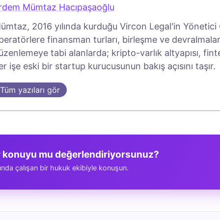
rdem Mümtaz Hacıpaşaoğlu
ümtaz, 2016 yılında kurduğu Vircon Legal'in Yönetici O
peratörlere finansman turları, birleşme ve devralmalar
üzenlemeye tabi alanlarda; kripto-varlık altyapısı, fin
er işe eski bir startup kurucusunun bakış açısını taşır.
Tüm yazıları gör
r konuyu mu değerlendiriyorsunuz?
ında çalışan bir hukuk ekibiyle konuşun.