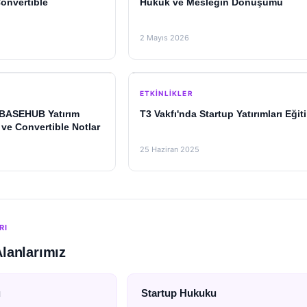
onvertible
Hukuk ve Mesleğin Dönüşümü
2 Mayıs 2026
ETKINLIKLER
BASEHUB Yatırım
T3 Vakfı'nda Startup Yatırımları Eğit
ve Convertible Notlar
25 Haziran 2025
RI
Alanlarımız
u
Startup Hukuku