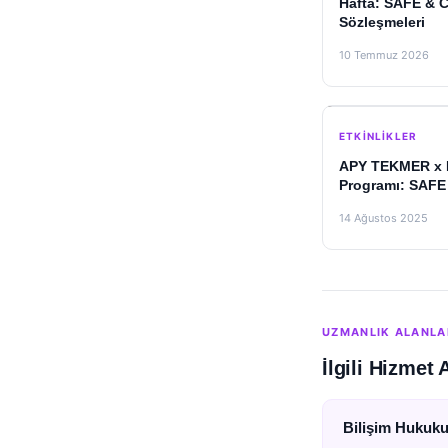
Hafta: SAFE & C
Sözleşmeleri
10 Temmuz 2026
ETKINLIKLER
APY TEKMER x 
Programı: SAFE 
14 Ağustos 2025
UZMANLIK ALANLA
İlgili Hizmet 
Bilişim Hukuk