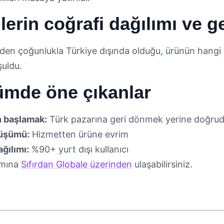
lerin coğrafi dağılımı ve g
eden çoğunlukla Türkiye dışında olduğu, ürünün hangi
şuldu.
ümde öne çıkanlar
 başlamak:
Türk pazarına geri dönmek yerine doğru
üşümü:
Hizmetten ürüne evrim
ğılımı:
%90+ yurt dışı kullanıcı
mına
Sıfırdan Globale üzerinden
ulaşabilirsiniz.