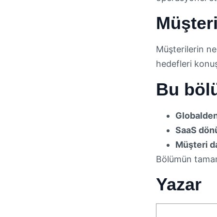
Müşteri
Müşterilerin n
hedefleri konu
Bu böl
Globalden
SaaS dön
Müşteri da
Bölümün tama
Yazar