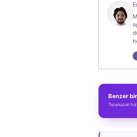
E
M
o
d
h
Benzer bi
Turunuzun hız