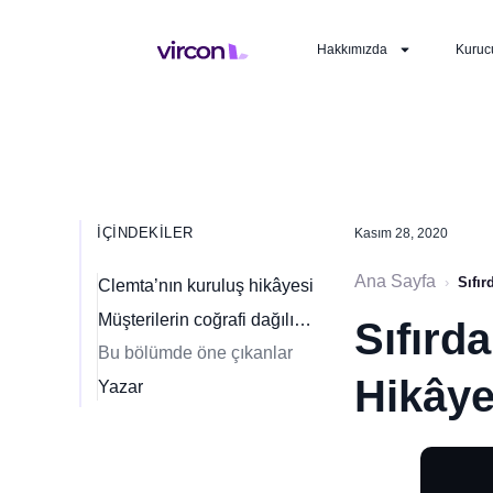
Hakkımızda
Kuruc
İÇINDEKILER
Kasım 28, 2020
Ana Sayfa
›
Sıfı
Clemta’nın kuruluş hikâyesi
Müşterilerin coğrafi dağılımı ve gelecek hedefleri
Sıfırd
Bu bölümde öne çıkanlar
Hikâye
Yazar