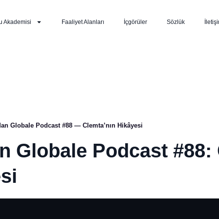
u Akademisi
Faaliyet Alanları
İçgörüler
Sözlük
İletiş
rdan Globale Podcast #88 — Clemta’nın Hikâyesi
an Globale Podcast #88:
si