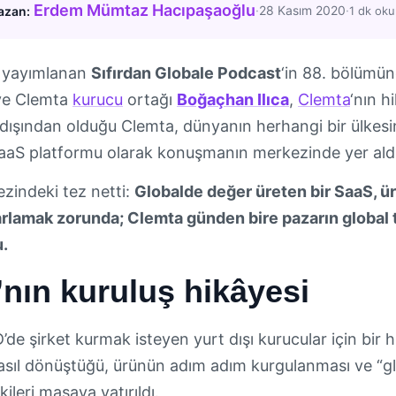
Erdem Mümtaz Hacıpaşaoğlu
·
28 Kasım 2020
·
azan:
1 dk ok
 yayımlanan
Sıfırdan Globale Podcast
‘in 88. bölümü
e Clemta
kurucu
ortağı
Boğaçhan Ilıca
,
Clemta
‘nın h
t dışından olduğu Clemta, dünyanın herhangi bir ülkes
SaaS platformu olarak konuşmanın merkezinde yer aldı
indeki tez netti:
Globalde değer üreten bir SaaS, 
rlamak zorunda; Clemta günden bire pazarın global t
.
nın kuruluş hikâyesi
’de şirket kurmak isteyen yurt dışı kurucular için bi
sıl dönüştüğü, ürünün adım adım kurgulanması ve “gl
ileri masaya yatırıldı.