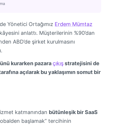
uma
nde Yönetici Ortağımız
Erdem Mümtaz
ikâyesini anlattı. Müşterilerinin %90’dan
inden ABD’de şirket kurulmasını
.
ürünü kurarken pazara
çıkış
stratejisini de
arafına açılarak bu yaklaşımın somut bir
r hizmet katmanından
bütünleşik bir SaaS
obalden başlamak” tercihinin