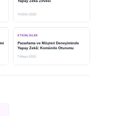
Yapay Zekâ Zirvesi
14 Ekim 2025
ETKINLIKLER
imi
Pazarlama ve Müşteri Deneyiminde
Yapay Zekâ: Komünite Oturumu
7 Mayıs 2025