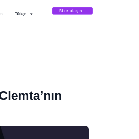
Bize ulaşın
im
Türkçe
 Clemta’nın