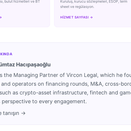
sı, bulut hizmetleri ve BT
Kuruluş, kurucu sözleşmeleri, ESOP, term
sheet ve regülasyon.
→
HIZMET SAYFASI →
KINDA
ümtaz Hacıpaşaoğlu
s the Managing Partner of Vircon Legal, which he fo
s and operators on financing rounds, M&A, cross-bor
 such as crypto-asset infrastructure, fintech and gam
s perspective to every engagement.
e tanışın →