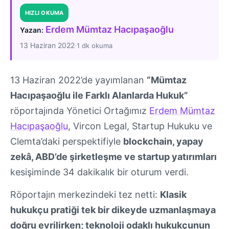
HIZLI OKUMA
Erdem Mümtaz Hacıpaşaoğlu
·
Yazan:
13 Haziran 2022
·
1 dk okuma
13 Haziran 2022’de yayımlanan
“Mümtaz
Hacıpaşaoğlu ile Farklı Alanlarda Hukuk”
röportajında Yönetici Ortağımız
Erdem Mümtaz
Hacıpaşaoğlu
, Vircon Legal, Startup Hukuku ve
Clemta’daki perspektifiyle
blockchain, yapay
zekâ, ABD’de şirketleşme ve startup yatırımları
kesişiminde 34 dakikalık bir oturum verdi.
Röportajın merkezindeki tez netti:
Klasik
hukukçu pratiği tek bir dikeyde uzmanlaşmaya
doğru evrilirken; teknoloji odaklı hukukçunun