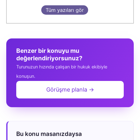
Tüm yazıları gör
Benzer bir konuyu mu
değerlendiriyorsunuz?
Turunuzun hızında çalışan bir hukuk ekibiyle
konuşun.
Görüşme planla →
Bu konu masanızdaysa