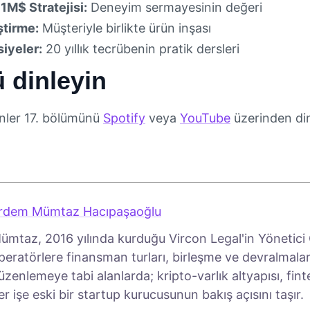
1M$ Stratejisi:
Deneyim sermayesinin değeri
ştirme:
Müşteriyle birlikte ürün inşası
siyeler:
20 yıllık tecrübenin pratik dersleri
 dinleyin
enler 17. bölümünü
Spotify
veya
YouTube
üzerinden dinl
rdem Mümtaz Hacıpaşaoğlu
ümtaz, 2016 yılında kurduğu Vircon Legal'in Yönetici O
peratörlere finansman turları, birleşme ve devralmalar
üzenlemeye tabi alanlarda; kripto-varlık altyapısı, fin
er işe eski bir startup kurucusunun bakış açısını taşır.