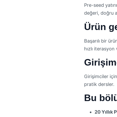
Pre-seed yatır
değeri, doğru a
Ürün ge
Başarılı bir ürü
hızlı iterasyon 
Girişimc
Girişimciler içi
pratik dersler.
Bu bölü
20 Yıllık