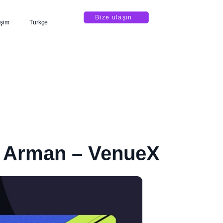
Bize ulaşın
işim
Türkçe
ad Arman – VenueX