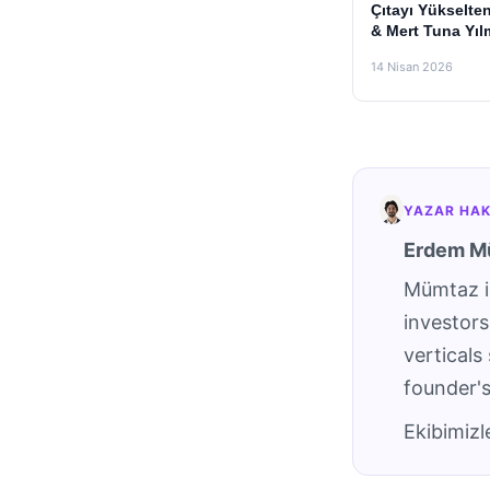
Çıtayı Yükselte
& Mert Tuna Yıl
14 Nisan 2026
YAZAR HAK
Erdem M
Mümtaz i
investor
verticals
founder'
Ekibimizl