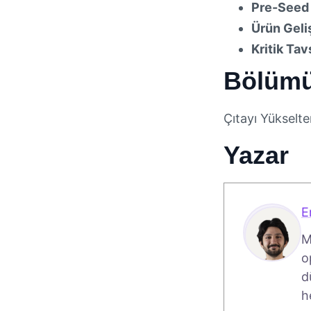
Pre-Seed 
Ürün Geli
Kritik Tav
Bölümü
Çıtayı Yükselt
Yazar
E
M
o
d
h