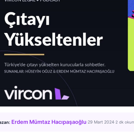
Erdem Mümtaz Hacıpaşaoğlu
·
29 Mart 2024
·
azan:
2 dk oku