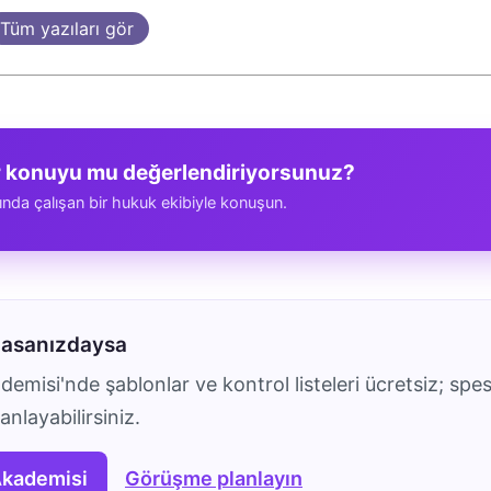
Tüm yazıları gör
r konuyu mu değerlendiriyorsunuz?
ında çalışan bir hukuk ekibiyle konuşun.
masanızdaysa
emisi'nde şablonlar ve kontrol listeleri ücretsiz; spes
nlayabilirsiniz.
Akademisi
Görüşme planlayın