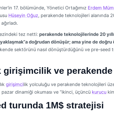
enler’in 17. bölümünde, Yönetici Ortağımız
Erdem Mümt
cusu
Hüseyin Oğuz
, perakende teknolojileri alanında 20
ı ağırladı.
zindeki tez netti:
perakende teknolojilerinde 20 yıllı
yaklaşmak”a doğrudan dönüşür; ama yine de doğru ürü
kende sektörünü nasıl dönüştürdüğünü ve pre-seed tur
ık girişimcilik ve perakende 
lık
girişimci
lik yolculuğu ve perakende teknolojileri üz
ı pazar dinamiği okuması ve “ikinci, üçüncü
kurucu
kim
d turunda 1M$ stratejisi