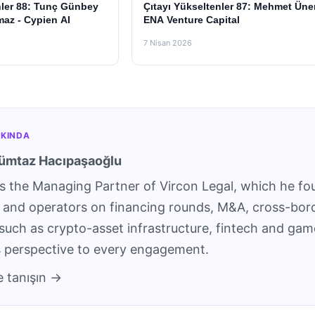
nler 88: Tunç Günbey
Çıtayı Yükseltenler 87: Mehmet Üner
maz - Cypien AI
ENA Venture Capital
7 Nisan 2026
KINDA
ümtaz Hacıpaşaoğlu
s the Managing Partner of Vircon Legal, which he fo
s and operators on financing rounds, M&A, cross-bor
 such as crypto-asset infrastructure, fintech and gam
s perspective to every engagement.
e tanışın →