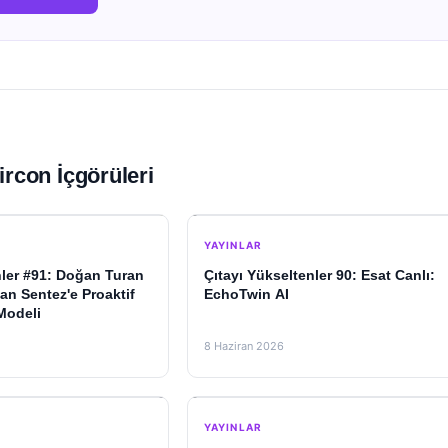
ircon İçgörüleri
YAYINLAR
nler #91: Doğan Turan
Çıtayı Yükseltenler 90: Esat Canlı:
an Sentez'e Proaktif
EchoTwin AI
 Modeli
8 Haziran 2026
YAYINLAR