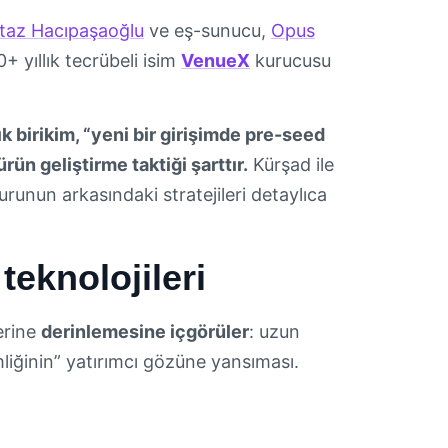
az Hacıpaşaoğlu
ve eş-sunucu,
Opus
+ yıllık tecrübeli isim
VenueX
kurucusu
k birikim, “yeni bir girişimde pre-seed
n geliştirme taktiği şarttır.
Kürşad ile
unun arkasındaki stratejileri detaylıca
teknolojileri
erine
derinlemesine içgörüler
: uzun
liğinin” yatırımcı gözüne yansıması.