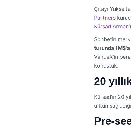
Çıtayı Yükselt
Partners
kuru
Kürşad Arman
‘
Sohbetin merke
turunda 1M$’a 
VenueX’in pera
konuştuk.
20 yıll
Kürşad’ın 20 yıl
ufkun sağladığ
Pre-see