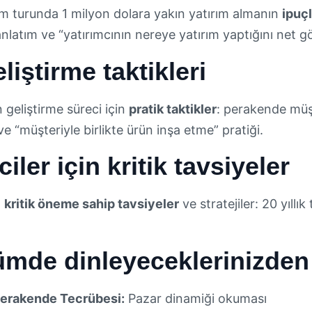
ım turunda 1 milyon dolara yakın yatırım almanın
ipuçl
nlatım ve “yatırımcının nereye yatırım yaptığını net g
liştirme taktikleri
n geliştirme süreci için
pratik taktikler
: perakende müşt
ve “müşteriyle birlikte ürün inşa etme” pratiği.
iler için kritik tavsiyeler
n
kritik öneme sahip tavsiyeler
ve stratejiler: 20 yıllık
mde dinleyeceklerinizden 
 Perakende Tecrübesi:
Pazar dinamiği okuması