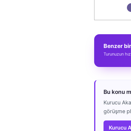
Benzer bi
Turunuzun hız
Bu konu 
Kurucu Akad
görüşme pla
Kurucu 