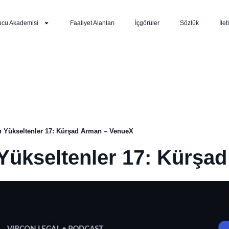
ucu Akademisi
Faaliyet Alanları
İçgörüler
Sözlük
İlet
yı Yükseltenler 17: Kürşad Arman – VenueX
 Yükseltenler 17: Kürş