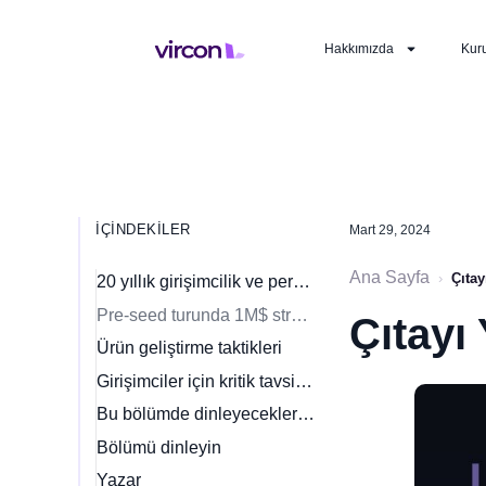
Hakkımızda
Kur
İÇINDEKILER
Mart 29, 2024
Ana Sayfa
›
Çıta
20 yıllık girişimcilik ve perakende teknolojileri
Pre-seed turunda 1M$ stratejisi
Çıtayı
Ürün geliştirme taktikleri
Girişimciler için kritik tavsiyeler
Bu bölümde dinleyeceklerinizden bir bakış
Bölümü dinleyin
Yazar