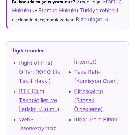
Startup
Bu konuda mı çalışıyorsunuz?
Vircon Legal
Hukuku
Startup Hukuku Türkiye rehberi
ve
Bize ulaşın →
alanlarında danışmanlık veriyor.
İlgili terimler
İnternet)
Right of First
Offer: ROFO (İlk
Take Rate
Teklif Hakkı)
(Komisyon Oranı)
BTK (Bilgi
Blitzscaling
Teknolojileri ve
(Şimşek
İletişim Kurumu)
Ölçekleme)
Web3
İtibari Para Birimi
(Merkeziyetsiz