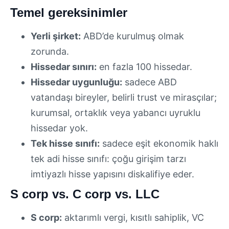
Temel gereksinimler
Yerli şirket:
ABD’de kurulmuş olmak
zorunda.
Hissedar sınırı:
en fazla 100 hissedar.
Hissedar uygunluğu:
sadece ABD
vatandaşı bireyler, belirli trust ve mirasçılar;
kurumsal, ortaklık veya yabancı uyruklu
hissedar yok.
Tek hisse sınıfı:
sadece eşit ekonomik haklı
tek adi hisse sınıfı: çoğu girişim tarzı
imtiyazlı hisse yapısını diskalifiye eder.
S corp vs. C corp vs. LLC
S corp:
aktarımlı vergi, kısıtlı sahiplik, VC