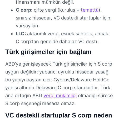
finansmanı mümkün değil.
C corp:
çifte vergi (kuruluş +
temettü
),
sınırsız hissedar, VC destekli startuplar için
varsayılan.
LLC:
aktarımlı vergi, esnek sahiplik, ancak
C corp’tan genelde daha az VC dostu.
Türk girişimciler için bağlam
ABD’ye genişleyecek Türk girişimciler için S corp
uygun değildir: yabancı uyruklu hissedar yasağı
bu yapıyı baştan eler. Cyprus/Delaware HoldCo
yapısı altında Delaware C corp standarttır. Türk
ana ortağın ABD
vergi mukimliği
olmadığı sürece
S corp seçeneği masada olmaz.
VC destekli startuplar S corp neden