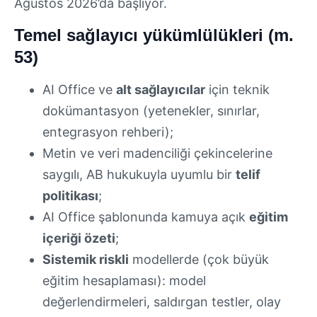
Ağustos 2026’da başlıyor.
Temel sağlayıcı yükümlülükleri (m.
53)
AI Office ve
alt sağlayıcılar
için teknik
dokümantasyon (yetenekler, sınırlar,
entegrasyon rehberi);
Metin ve veri madenciliği çekincelerine
saygılı, AB hukukuyla uyumlu bir
telif
politikası
;
AI Office şablonunda kamuya açık
eğitim
içeriği özeti
;
Sistemik riskli
modellerde (çok büyük
eğitim hesaplaması): model
değerlendirmeleri, saldırgan testler, olay