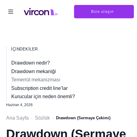
Bize ulaşın
İÇINDEKILER
Drawdown nedir?
Drawdown mekaniği
Temerrüt mekanizması
Subscription credit line’lar
Kurucular için neden önemli?
Haziran 4, 2026
Ana Sayfa
Sözlük
›
›
Drawdown (Sermaye Çekimi)
Drawdown (Sermaye