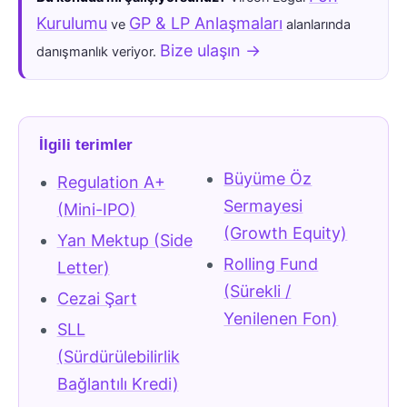
Kurulumu
GP & LP Anlaşmaları
ve
alanlarında
Bize ulaşın →
danışmanlık veriyor.
İlgili terimler
Büyüme Öz
Regulation A+
Sermayesi
(Mini-IPO)
(Growth Equity)
Yan Mektup (Side
Rolling Fund
Letter)
(Sürekli /
Cezai Şart
Yenilenen Fon)
SLL
(Sürdürülebilirlik
Bağlantılı Kredi)