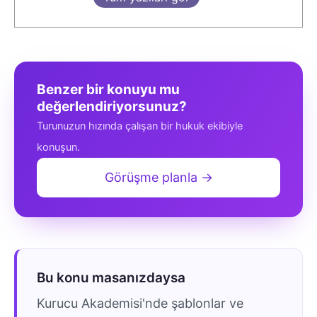
Benzer bir konuyu mu
değerlendiriyorsunuz?
Turunuzun hızında çalışan bir hukuk ekibiyle
konuşun.
Görüşme planla →
Bu konu masanızdaysa
Kurucu Akademisi'nde şablonlar ve