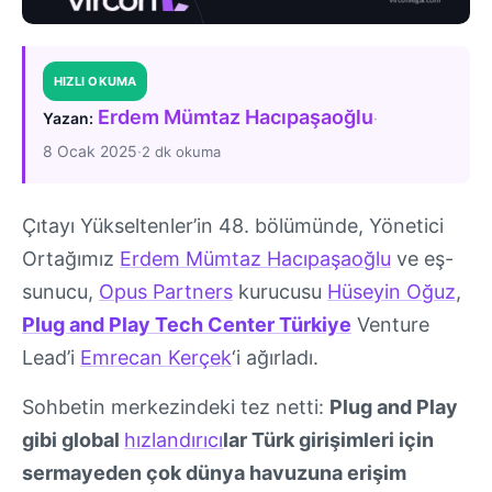
HIZLI OKUMA
Erdem Mümtaz Hacıpaşaoğlu
·
Yazan:
8 Ocak 2025
·
2 dk okuma
Çıtayı Yükseltenler’in 48. bölümünde, Yönetici
Ortağımız
Erdem Mümtaz Hacıpaşaoğlu
ve eş-
sunucu,
Opus Partners
kurucusu
Hüseyin Oğuz
,
Plug and Play Tech Center Türkiye
Venture
Lead’i
Emrecan Kerçek
‘i ağırladı.
Sohbetin merkezindeki tez netti:
Plug and Play
gibi global
hızlandırıcı
lar Türk girişimleri için
sermayeden çok dünya havuzuna erişim