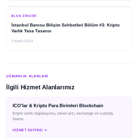
BLOK ZINCIRI
İstanbul Barosu Bilişim Sohbetleri Bölüm #3: Kripto
Varlık Yasa Tasarısı
3 Aralık 2024
UZMANLIK ALANLARI
İlgili Hizmet Alanlarımız
ICO'lar & Kripto Para Birimleri Blockchain
Kripto varlık regülasyonu, token arzı, exchange ve custody
lisansı.
HIZMET SAYFASI →