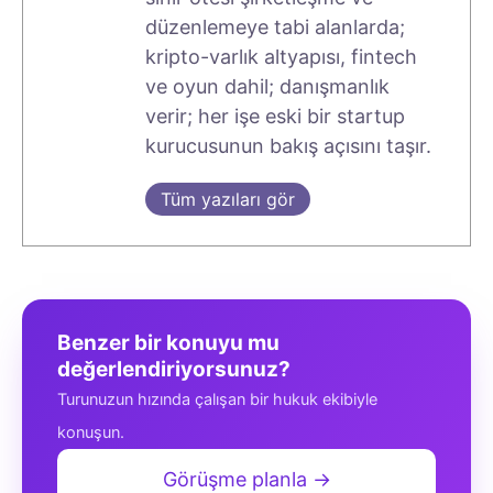
düzenlemeye tabi alanlarda;
kripto-varlık altyapısı, fintech
ve oyun dahil; danışmanlık
verir; her işe eski bir startup
kurucusunun bakış açısını taşır.
Tüm yazıları gör
Benzer bir konuyu mu
değerlendiriyorsunuz?
Turunuzun hızında çalışan bir hukuk ekibiyle
konuşun.
Görüşme planla →