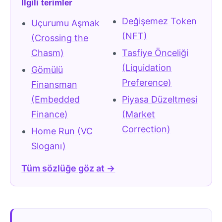
İlgili terimler
Değişemez Token
Uçurumu Aşmak
(NFT)
(Crossing the
Chasm)
Tasfiye Önceliği
(Liquidation
Gömülü
Preference)
Finansman
(Embedded
Piyasa Düzeltmesi
Finance)
(Market
Correction)
Home Run (VC
Sloganı)
Tüm sözlüğe göz at →