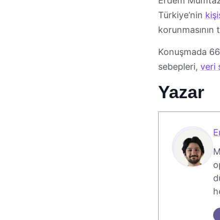
Erdem Mümtaz H
Türkiye’nin
kişi
korunmasının te
Konuşmada 6698
sebepleri,
veri
Yazar
E
M
o
d
h