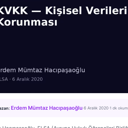
Erdem Mümtaz Hacıpaşaoğlu
·
6 Aralık 2020
·
azan:
1 dk okum