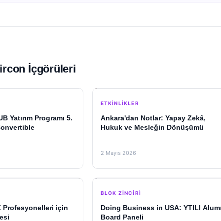
ircon İçgörüleri
ETKINLIKLER
 Yatırım Programı 5.
Ankara'dan Notlar: Yapay Zekâ,
onvertible
Hukuk ve Mesleğin Dönüşümü
2 Mayıs 2026
BLOK ZINCIRI
 Profesyonelleri için
Doing Business in USA: YTILI Alum
esi
Board Paneli