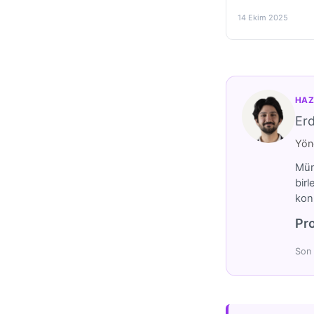
14 Ekim 2025
HAZ
Er
Yöne
Mümt
birl
konu
Pro
Son 