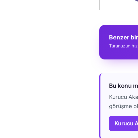
Benzer bi
Turunuzun hız
Bu konu 
Kurucu Akad
görüşme pla
Kurucu 