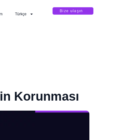
Bize ulaşın
im
Türkçe
rin Korunması