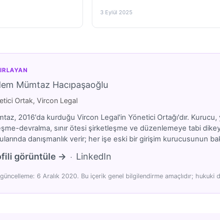
3 Eylül 2025
IRLAYAN
dem Mümtaz Hacıpaşaoğlu
tici Ortak, Vircon Legal
az, 2016'da kurduğu Vircon Legal'in Yönetici Ortağı'dır. Kurucu, y
eşme-devralma, sınır ötesi şirketleşme ve düzenlemeye tabi dikeyler
larında danışmanlık verir; her işe eski bir girişim kurucusunun bakı
fili görüntüle →
LinkedIn
·
güncelleme: 6 Aralık 2020. Bu içerik genel bilgilendirme amaçlıdır; hukuki d