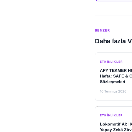
BENZER
Daha fazla V
ETKINLIKLER
APY TEKMER HUB
Hafta: SAFE & C
Sözleşmeleri
10 Temmuz 2026
ETKINLIKLER
Lokomotif AI: İK
Yapay Zekâ Zirv