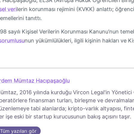
acıpaşaoğlu, ELSA (Avrupa Hukuk Öğrencileri Birliği)
sel veri
lerin korunması rejimini (KVKK) anlattı; öğrenci
mellerini tanıttı.
 sayılı Kişisel Verilerin Korunması Kanunu’nun temel 
 sorumlusu
nun yükümlülükleri, ilgili kişinin hakları ve 
rdem Mümtaz Hacıpaşaoğlu
ümtaz, 2016 yılında kurduğu Vircon Legal'in Yönetici O
peratörlere finansman turları, birleşme ve devralmalar
üzenlemeye tabi alanlarda; kripto-varlık altyapısı, fin
er işe eski bir startup kurucusunun bakış açısını taşır.
Tüm yazıları gör