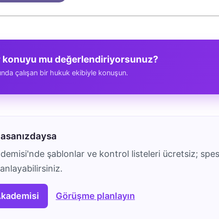
r konuyu mu değerlendiriyorsunuz?
ında çalışan bir hukuk ekibiyle konuşun.
masanızdaysa
emisi'nde şablonlar ve kontrol listeleri ücretsiz; spes
nlayabilirsiniz.
Akademisi
Görüşme planlayın