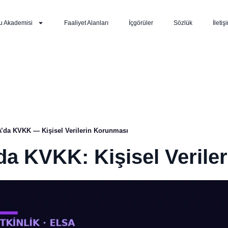
u Akademisi
Faaliyet Alanları
İçgörüler
Sözlük
İletiş
’da KVKK — Kişisel Verilerin Korunması
a KVKK: Kişisel Verile